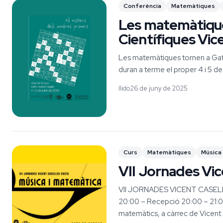
Conferència
Matemàtiques
Les matemàtique
Científiques Vic
Les matemàtiques tornen a Gata
duran a terme el proper 4 i 5 de j
llido
26 de juny de 2025
Curs
Matemàtiques
Música
VII Jornades Vic
VII JORNADES VICENT CASEL
20:00 – Recepció 20:00 – 21:00 
matemàtics, a càrrec de Vicent Bo