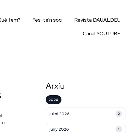
Què fem?
Fes-te’n soci
Revista DAUALDEU
Canal YOUTUBE
Arxiu
S
2026
juliol 2026
2
l
a i
juny 2026
1