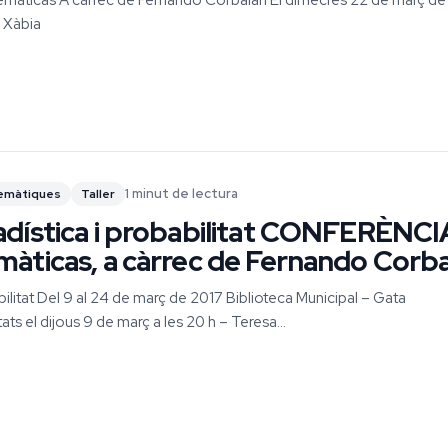
ticas A càrrec de Fernando Corbalán El dimecres 22 de març de
e Xàbia
1 minut de lectura
emàtiques
Taller
dística i probabilitat CONFERÈNCI
àticas, a càrrec de Fernando Corb
ilitat Del 9 al 24 de març de 2017 Biblioteca Municipal – Gata
tats el dijous 9 de març a les 20 h – Teresa...