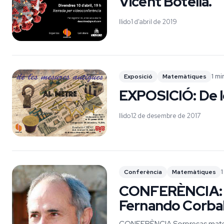
Vicent Botella.
llido
1 d'abril de 2019
1 m
Exposició
Matemàtiques
EXPOSICIÓ: De l
llido
12 de desembre de 2017
Conferència
Matemàtiques
CONFERÈNCIA: S
Fernando Corba