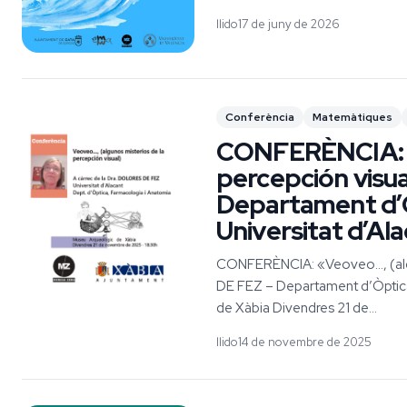
llido
17 de juny de 2026
Conferència
Matemàtiques
CONFERÈNCIA: «
percepción visua
Departament d’Ò
Universitat d’Al
CONFERÈNCIA: «Veoveo…, (algun
DE FEZ – Departament d’Òptica
de Xàbia Divendres 21 de...
llido
14 de novembre de 2025