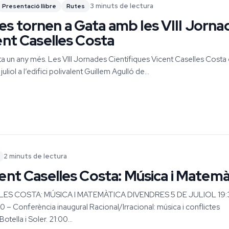
3 minuts de lectura
Presentació llibre
Rutes
s tornen a Gata amb les VIII Jorna
ent Caselles Costa
 un any més. Les VIII Jornades Científiques Vicent Caselles Costa
uliol a l’edifici polivalent Guillem Agulló de...
2 minuts de lectura
ent Caselles Costa: Música i Matemà
LES COSTA: MÚSICA I MATEMÀTICA DIVENDRES 5 DE JULIOL 19:
– Conferència inaugural Racional/Irracional: música i conflictes
tella i Soler. 21:00...