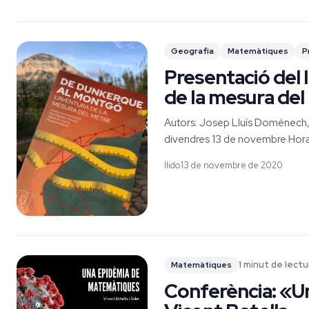
Geografia
Matemàtiques
P
Presentació del 
de la mesura de
Autors: Josep Lluís Doménech, 
divendres 13 de novembre Hora: 
llido
13 de novembre de 2020
1 minut de lectu
Matemàtiques
Conferència: «U