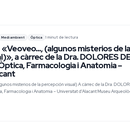
1 minut de lectura
Medi ambient
Ôptica
Veoveo…, (algunos misterios de l
l)», a càrrec de la Dra. DOLORES D
ptica, Farmacologia i Anatomia –
acant
os misterios de la percepción visual) A càrrec de la Dra. DOLO
, Farmacologia i Anatomia – Universitat d’Alacant Museu Arqueolò