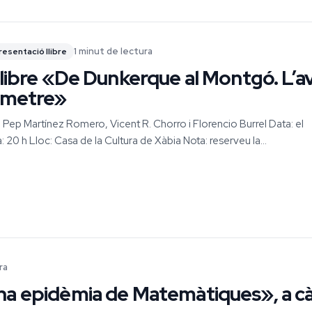
1 minut de lectura
resentació llibre
llibre «De Dunkerque al Montgó. L’a
l metre»
Pep Martínez Romero, Vicent R. Chorro i Florencio Burrel Data: el
20 h Lloc: Casa de la Cultura de Xàbia Nota: reserveu la...
ra
na epidèmia de Matemàtiques», a cà