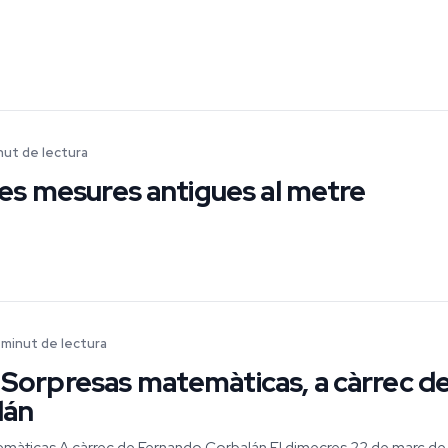
inut de lectura
es mesures antigues al metre
1 minut de lectura
orpresas matemàticas, a càrrec d
lán