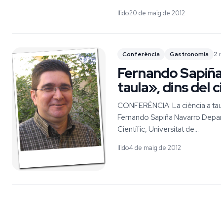
llido
20 de maig de 2012
2 
Conferència
Gastronomia
Fernando Sapiña 
taula», dins del 
CONFERÈNCIA: La ciència a tau
Fernando Sapiña Navarro Departa
Científic, Universitat de...
llido
4 de maig de 2012