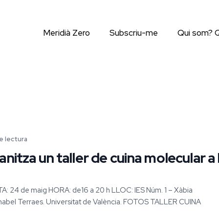
Meridià Zero
Subscriu-me
Qui som? 
e lectura
nitza un taller de cuina molecular a 
TA: 24 de maig HORA: de16 a 20 h LLOC: IES Núm. 1 – Xàbia
nabel Terraes. Universitat de València. FOTOS TALLER CUINA