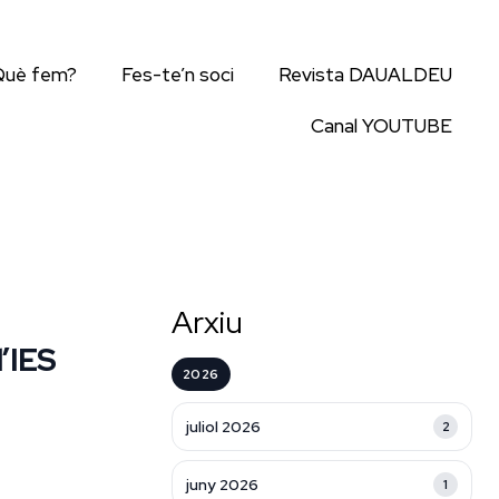
Què fem?
Fes-te’n soci
Revista DAUALDEU
Canal YOUTUBE
Arxiu
l’IES
2026
juliol 2026
2
juny 2026
1