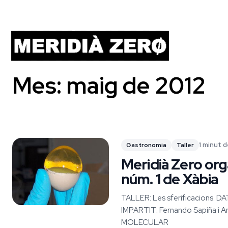
Mes:
maig de 2012
1 minut d
Gastronomia
Taller
Meridià Zero orga
núm. 1 de Xàbia
TALLER: Les sferificacions. DA
IMPARTIT: Fernando Sapiña i A
MOLECULAR